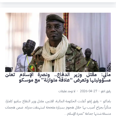
مالي: مقتل وزير الدفاع.. ونصرة الإسلام تعلن
مسؤوليتها وتعرض “علاقة متوازنة” مع موسكو
رفيق انفو
2026-04-27
لا توجد تعليقات
باماكو – رفيق إنفو أعلنت الحكومة المالية، الاثنين، مقتل وزير الدفاع ساديو كامارا،
متأثراً بجراح أصيب بها خلال هجوم بسيارة مفخخة استهدفت منزله، ضمن هجمات
منسقة شنتها جماعة “نصرة الإسلام…