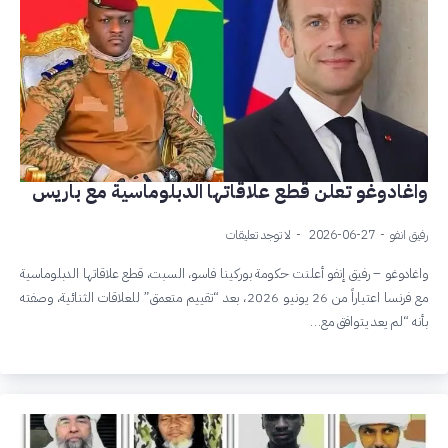
واغادوغو تعلن قطع علاقاتها الدبلوماسية مع باريس
رفيق انفو
2026-06-27
لا توجد تعليقات
واغادوغو – رفيق إنفو أعلنت حكومة بوركينا فاسو، السبت، قطع علاقاتها الدبلوماسية
مع فرنسا اعتباراً من 26 يونيو 2026، بعد “تقييم متعمق” للعلاقات الثنائية، وصفته
بأنه “لم يعد يتوافق مع…