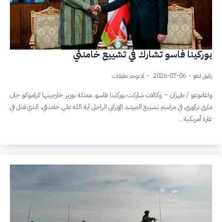
بوركينا فاسو تشارك في تشييع خامنئي
رفيق انفو
2026-07-06
لا توجد تعليقات
واغادوغو / طهران – وكالات شاركت بوركينا فاسو، ممثلة بوزير خارجيتها كراموكو جان
ماري تراوري، في مراسم تشييع المرشد الإيراني الراحل آية الله علي خامنئي، الذي قتل في
غارة أمريكية…