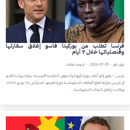
فرنسا تطلب من بوركينا فاسو إغلاق سفارتها
وقنصلياتها خلال 7 أيام
رفيق انفو
2026-07-05
لا توجد تعليقات
باريس – رفيق إنفو أبلغت وزارة أوروبا والشؤون الخارجية الفرنسية، سفارة بوركينا فاسو
في باريس، بقرارها قطع العلاقات الدبلوماسية مع واغادوغو، اعتباراً من 26 يونيو 2026،
وطالبت بإغلاق البعثات الدبلوماسية…