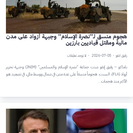
هجوم منسق لـ”نصرة الإسلام” وجبهة أزواد على مدن
مالية ومقتل قياديين بارزين
رفيق انفو
2026-07-05
لا توجد تعليقات
باماكو – رفيق إنفو شنت جماعة “نصرة الإسلام والمسلمين” (JNIM) وجبهة تحرير
أزواد (FLA)، السبت، هجوماً منسقاً على عدة مدن في شمال ووسط مالي، في تصعيد هو
الأكبر منذ هجمات…