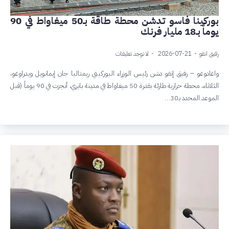
بوركينا فاسو تدشن محطة طاقة بـ50 ميغاواط في 90
يوماً بـ18 مليار فرنك
رفيق انفو
2026-07-21
لا توجد تعليقات
واغادوغو – رفيق إنفو دشن رئيس الوزراء البوركيني ريمتالبا جان إيمانويل ويدراوغو،
الثلاثاء، محطة حرارية طارئة بقدرة 50 ميغاواط في مدينة بابري، أنجزت في 90 يوماً (قبل
الموعد المحدد بـ30…