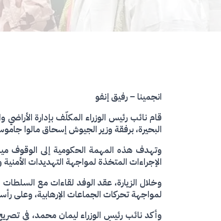
انجمينا – رفيق إنفو
البحيرة، برفقة وزير الجيوش إسحاق مالوا جاموس،
وتهدف هذه المهمة الحكومية إلى الوقوف ميدان
الإجراءات المتخذة لمواجهة التهديدات الأمنية وت
وخلال الزيارة، عقد الوفد لقاءات مع السلطات ا
لمواجهة تحركات الجماعات الإرهابية، وعلى رأس
وأكد نائب رئيس الوزراء ليمان محمد، في تصريح