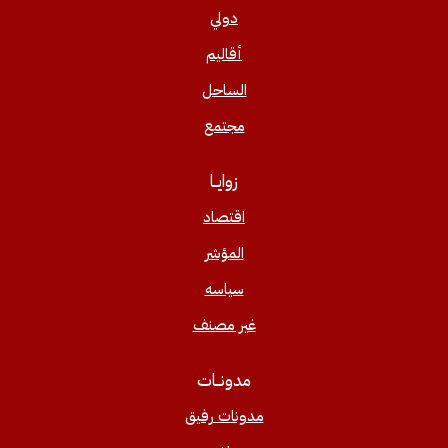
دولي
أقاليم
الساحل
مجتمع
زوايــا
اقتصاد
المؤشر
سياسه
غير مصنف
مدونــات
مدونات رفيق