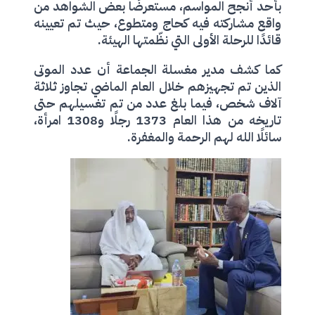
بأحد أنجح المواسم، مستعرضًا بعض الشواهد من
واقع مشاركته فيه كحاج ومتطوع، حيث تم تعيينه
قائدًا للرحلة الأولى التي نظّمتها الهيئة.
كما كشف مدير مغسلة الجماعة أن عدد الموتى
الذين تم تجهيزهم خلال العام الماضي تجاوز ثلاثة
آلاف شخص، فيما بلغ عدد من تم تغسيلهم حتى
تاريخه من هذا العام 1373 رجلًا و1308 امرأة،
سائلًا الله لهم الرحمة والمغفرة.