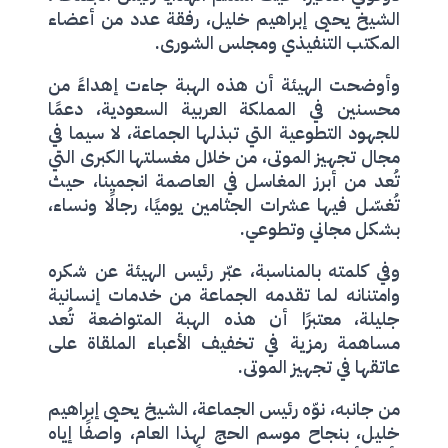
الشيخ يحيى إبراهيم خليل، رفقة عدد من أعضاء
المكتب التنفيذي ومجلس الشورى.
وأوضحت الهيئة أن هذه الهبة جاءت إهداءً من
محسنين في المملكة العربية السعودية، دعمًا
للجهود التطوعية التي تبذلها الجماعة، لا سيما في
مجال تجهيز الموتى، من خلال مغسلتها الكبرى التي
تُعد من أبرز المغاسل في العاصمة انجمينا، حيث
تُغسّل فيها عشرات الجثامين يوميًا، رجالًا ونساء،
بشكل مجاني وتطوعي.
وفي كلمته بالمناسبة، عبّر رئيس الهيئة عن شكره
وامتنانه لما تقدمه الجماعة من خدمات إنسانية
جليلة، معتبرًا أن هذه الهبة المتواضعة تُعد
مساهمة رمزية في تخفيف الأعباء الملقاة على
عاتقها في تجهيز الموتى.
من جانبه، نوّه رئيس الجماعة، الشيخ يحيى إبراهيم
خليل، بنجاح موسم الحج لهذا العام، واصفًا إياه