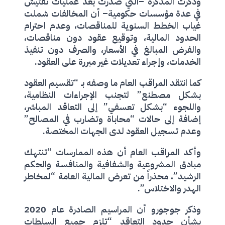
وذكرت المذكرة –التي صدرت بعد عمليات تفتيش
في عدة مؤسسات حكومية– أن المخالفات شملت
غياب الخطط السنوية للمناقصات، وعدم احترام
الحدود المالية، وتوقيع عقود دون مناقصات،
والفرض المبالغ في الأسعار، والصرف دون تنفيذ
الخدمات، وإجراء تعديلات غير مبررة على العقود.
كما انتقد المراقب العام ما وصفه بـ “تقسيم العقود
بشكل مصطنع” لتجنب الإجراءات النظامية،
واللجوء “بشكل تعسفي” إلى التعاقد المباشر،
إضافة إلى حالات “محاباة وتضارب في المصالح”
وعدم تسجيل العقود لدى الجهات المختصة.
وأكد المراقب العام أن هذه الممارسات “تنتهك
مبادق المشروعية والشفافية والمنافسة والحكم
الرشيد”، محذراً من تعرض المالية العامة “لمخاطر
الهدر والاختلاس”.
وذكر جوجورو أن المراسيم الصادرة عام 2020
بشأن حدود التعاقد “تلزم جميع السلطات