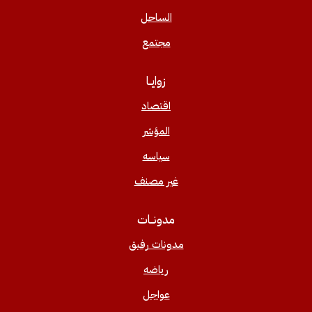
الساحل
مجتمع
زوايــا
اقتصاد
المؤشر
سياسه
غير مصنف
مدونــات
مدونات رفيق
رياضه
عواجل