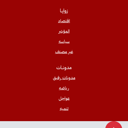
زوايــا
اقتصاد
المؤشر
سياسه
غير مصنف
مدونــات
مدونات رفيق
رياضه
عواجل
تنميه