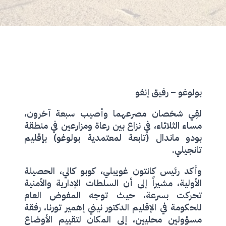
بولوغو – رفيق إنفو
لقِي شخصان مصرعهما وأصيب سبعة آخرون،
مساء الثلاثاء، في نزاع بين رعاة ومزارعين في منطقة
بودو ماندال (تابعة لمعتمدية بولوغو) بإقليم
تانجيلي.
وأكد رئيس كانتون غويبلي، كوبو كالي، الحصيلة
الأولية، مشيراً إلى أن السلطات الإدارية والأمنية
تحركت بسرعة، حيث توجه المفوض العام
للحكومة في الإقليم الدكتور نيني إهمير تورنا، رفقة
مسؤولين محليين، إلى المكان لتقييم الأوضاع