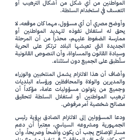
المواطنين من أي شكل من أشكال الترهيب أو
التعسف في استخدام السلطة.
وأوضح مصري أن أي مسؤول، مهما كان موقعه، لا
يحق له استغلال نفوذه لتهديد المواطنين أو
ممارسة الضغوط عليهم، محذراً من أن المرحلة
الجديدة التي تعيشها البلاد ترتكز على الحرية
وسيادة القانون والمساواة، وأن النصوص القانونية
ستُطبق على الجميع دون استثناء.
وأضاف أن هذا الالتزام يشمل المنتخبين والوزراء
والمديرين والولاة والمحافظين ورؤساء البلديات
وجميع من يتولون مسؤوليات عامة، مؤكداً أن
ترهيب المواطنين أو استغلال السلطة لتحقيق
مصالح شخصية أمر مرفوض.
ودعا المسؤولين إلى الالتزام الصادق برؤية رئيس
الجمهورية ومشروعه السياسي، معتبراً أن دعم
مسار الإصلاح يجب أن يكون واضحاً وصريحاً، وأن
“لا مكان لأنصاف المواقف” في تنفيذ مشروع بناء