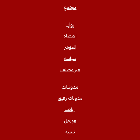
مجتمع
زوايــا
اقتصاد
المؤشر
سياسه
غير مصنف
مدونــات
مدونات رفيق
رياضه
عواجل
تنميه