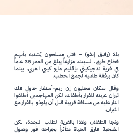
بالا (رفيق إنفو) – قتل مسلحون يُشتبه بأنهم
قطاع طرق، السبت، مزارعاً يبلغ من العمر 35 عاماً
في قرية ندجيكيتي بإقليم مايو كيبي الغربي، بينما
كان برفقة طفليه لجمع الحطب.
وقال سكان محليون إن ريم-أسنغار حاول فك
ثيران عربته للفرار بأطفاله، لكن المهاجمين أطلقوا
النار عليه من مسافة قريبة قبل أن يلوذوا بالفرار مع
الثيران.
ونجا الطفلان ولاذا بالقرية لطلب النجدة، لكن
الضحية فارق الحياة متأثراً بجراحه فور وصول