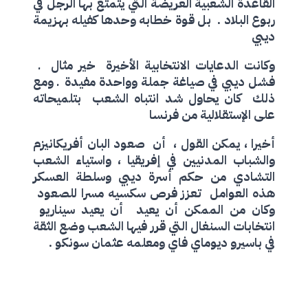
القاعدة الشعبية العريضة التي يتمتع بها الرجل في
ربوع البلاد . بل قوة خطابه وحدها كفيله بهزيمة
ديبي
وكانت الدعايات الانتخابية الأخيرة خير مثال ـ
فشل ديبي في صياغة جملة وواحدة مفيدة ـ ومع
ذلك كان يحاول شد انتباه الشعب بتلميحاته
على الإستقلالية من فرنسا
أخيرا ، يمكن القول ، أن صعود البان أفريكانيزم
والشباب المدنيين في إفريقيا ، واستياء الشعب
التشادي من حكم أسرة ديبي وسلطة العسكر
هذه العوامل تعزز فرص سكسيه مسرا للصعود
وكان من الممكن أن يعيد أن يعيد سيناريو
انتخابات السنغال التي قرر فيها الشعب وضع الثقة
في باسيرو ديوماي فاي ومعلمه عثمان سونكو .