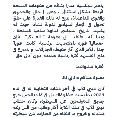
يتميز سيكسيه مسرا بثلاثة من مقومات السلطة
الأربعة بشكل استثنائي ، وهي (المال والجمهور
والقوى الداعمة)، يتيح له ذلك القدرة على خلق
تحول في الإطار السياسي لدولة تشاد، حيث لم
يشهد التاريخ السياسي تداولا سلميا للسلطة .
وبما أنه يفتقد الى مقومة ” العسكر” فإن
احتمالية فوزه بالانتخابات الرئاسية كانت قوية
جدا ـ الأمر الذي أثار حفيطة الجنرالات والتسرع في
منح أنفسهم فترة رئاسية جديدة دون أدنى حق .
فقرة عشوائية:
دمبولا هناكم = ناني نانا
كان ديبي الأب في آخر دعاية انتخابية له في عام
2021 بدأ يسبّ هذا وذاك بل في ذلك الحين خرج
جميع المترشحين عن السيطرة، وكان خطاب
ديبي الأب في تلك الفترة أكثر وطنية من قبل رغم
هذيانه وخروج ما انتقاه من العبارات عن سيطرته