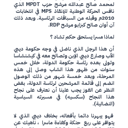
لمحمد صالح عبدالله مرشح حزب
MPDT
الذي
نافس الحركة الوطنية للإنقاذ
MPS
في انتخابات
2010م وقبله من السباقات الرئاسية. وبعد ذلك
آن أوان صالح كبزابو مرشح
RDP
.
لماذا مسرا يستحق حكم تشاد ؟
أن هذا الرجل الذي ناضل في وجه حكومة ديبي
الأب وصارع ديبي الإبن وتصالح معه في كيشنشاسا
وتولى بعده رئاسة حكومة الدولة، خلال خمس
سنوات من ظهور هذا الشاب وصل إلى هذه
المرحلة، وبعد خمسة شهور من ذلك الوصول
انضم إلى قائمة المرشحين لرئاسة الدولة، بغض
النظر عن الفوز يجب علينا أن نعترف على نجاح
هذا النجاح (سكسيه) في مسيرته السياسية
(النضالية).
فهو يبهرنا دائما بأفعاله، بخلاف ديبي الذي لا
يتوافر على ربع حنكة وكفاءة ماسرا ، ناهيك عن