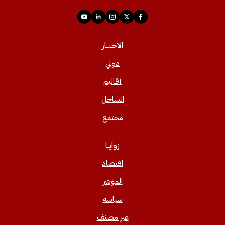
الاخبــار
دولي
أقاليم
الساحل
مجتمع
زوايــا
اقتصاد
المؤشر
سياسه
غير مصنف