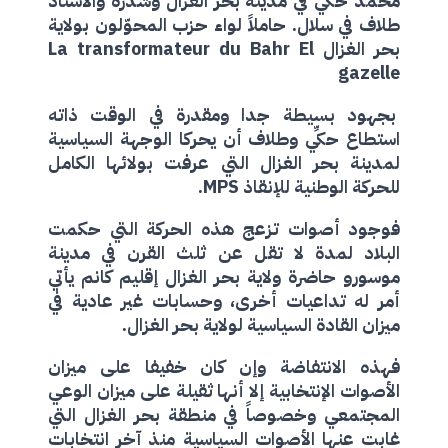
محمد حكي في مدينة بحر الغزال وشدرة والأستاذ
طلاف في سلال. حاملاً لواء حزب المحوّلون بولاية
بحر الغزال
La transformateur du Bahr El
gazelle
بجهود بسيطة جدا ومقدرة في الوقت ذاته
استطاع حكِّي وطلاف أن يحركا الوجهة السياسية
لمدينة بحر الغزال التي عرفت بولائها الكامل
للحركة الوطنية للإنقاذ
MPS
.
فوجود أصوات تزعج هذه الحركة التي حكمت
البلاد لمدة لا تقل عن ثلث القرن في مدينة
موسورو حاضرة ولاية بحر الغزال إقليم كانم يأتي
أمر له تداعيات أخرى، وحسابات غير عادية في
ميزان القادة السياسية لولاية بحر الغزال.
فهذه الانتفاضة وإن كان خفيفا على ميزان
الأصوات الإنتخابية إلا أنها ثقيلة على ميزان الوعي
المجتمعي وخصوصاً في منطقة بحر الغزال التي
غابت عنها الأصوات السياسية منذ آخر انتخابات