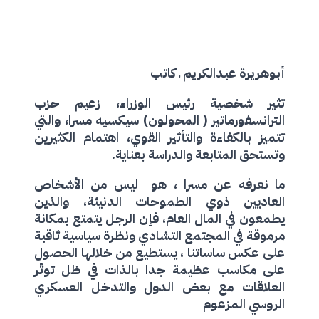
أبوهريرة عبدالكريم ـ كاتب
تثير شخصية رئيس الوزراء، زعيم حزب
الترانسفورماتير ( المحولون) سيكسيه مسرا، والتي
تتميز بالكفاءة والتأثير القوي، اهتمام الكثيرين
وتستحق المتابعة والدراسة بعناية.
ما نعرفه عن مسرا ، هو ليس من الأشخاص
العاديين ذوي الطموحات الدنيئة، والذين
يطمعون في المال العام، فإن
الرجل
يتمتع بمكانة
مرموقة في المجتمع التشادي ونظرة سياسية ثاقبة
على عكس ساساتنا ، يستطيع من خلالها الحصول
على مكاسب عظيمة جدا بالذات في ظل توتّر
العلاقات مع بعض الدول والتدخل العسكري
الروسي المزعوم