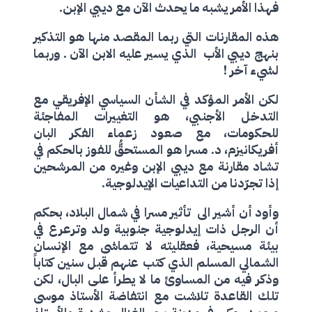
فهذا الأمر يشبه ما يحدث الآن مع ديبي الإبن.
هذه المقارنات التي ربما المقصد منها هو التذكير
بنهج ديبي الأب الذي يسير عليه الابن الآن . وربما
لشيء آخر !
لكن الأمر المؤكد في الشأن السياسي الإفريقي مع
التدخل الأجنبي، هو التغييرات المفاجئة
للحكومات، مع صعود زعماء الفكر البان
أفريكانيزم، د. مسرا هو المستحقُّ للفوز بالحكم في
تشاد مقارنة مع ديبي الإبن وغيره من المرشحين
إذا تجرّدنا من التداعيات الإيدلوجية.
وأود أن أشير الى تأثير مسرا في شمال البلاد، بحكم
أن الرجل ذات إيدلوجية جنوبية ولد وترعرع في
بيئة مسيحية، فعقليته لا تتماشى مع الإنسان
الشمالي المسلم الذي كتب عنهم قبل سنين كتاباً
وذكر فيه من المساوئ ما لا يطرأ على البال، لكن
تلك القاعدة تلاشت مع انتفاضة الأستاذ موسى