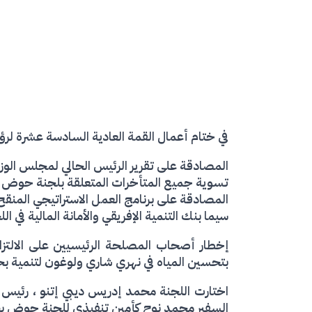
في ختام أعمال القمة العادية السادسة عشرة لر
المصادقة على تقرير الرئيس الحالي لمجلس الوزر
تسوية جميع المتأخرات المتعلقة بلجنة حوض ب
سيما بنك التنمية الإفريقي والأمانة المالية في ا
إخطار أصحاب المصلحة الرئيسيين على الالتزا
بتحسين المياه في نهري شاري ولوغون لتنمية بح
اختارت اللجنة محمد إدريس ديبي إتنو ، رئيس 
السفير محمد نوح كأمين تنفيذي للجنة حوض بحيرة تشاد لمدة 4 سنوات اعت