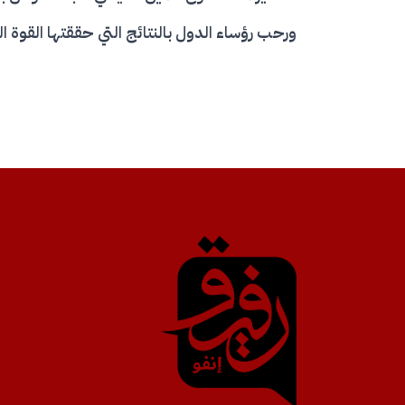
ورحب رؤساء الدول بالنتائج التي حققتها القوة