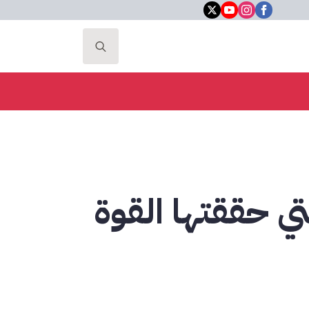
Search
for:
ي حققتها القوة