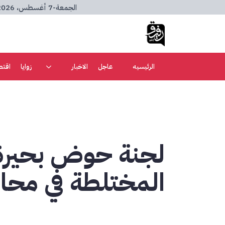
الجمعة
-
7 أغسطس، 2026
الرئيسيه
عاجل
الاخبار
زوايا
اقتص
لجنة حوض بحيرة ت
المختلطة في محار