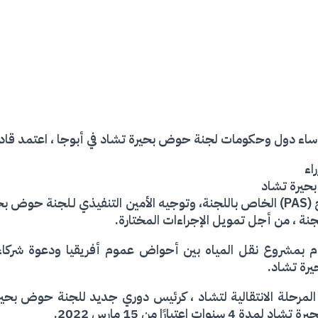
ؤساء دول وحكومات لجنة حوض بحيرة تشاد في أبوجا ، اعتمد قادة
اء
حيرة تشاد
المصادقة على برنامج العمل الاستراتيجي المنقح (PAS) الخاص باللجنة، وتوجيه الأمين ال
للجنة ، من أجل تمويل الإجراءات المختارة.
م بمشروع نقل المياه بين أحواض عموم أفريقيا ودعوة شركاء ا
يرة تشاد.
المرحلة الانتقالية لتشاد ، كرئيس دوري جديد للجنة حوض بحير
بارًا من 15 مارس 2022.