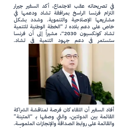
في تصريحاته عقب الاجتماع، أكد السفير جيرار
التزام فرنسا الراسخ بمرافقة تشاد ودعمها في
مشاريعها الإصلاحية والتنموية. وشدد بشكل
خاص على دعم بلاده لـ “الخطة الوطنية للتنمية
تشاد كونكسيون 2030″، مشيراً إلى أن فرنسا
ستستمر في دعم جهود التنمية في تشاد.
أفاد السفير أن اللقاء كان فرصة لمناقشة الشراكة
القائمة بين الدولتين، والتي وصفها بـ “المتينة”
والقائمة على روابط الصداقة والإنجازات الملموسة.