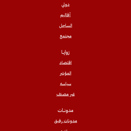
دولي
أقاليم
الساحل
مجتمع
زوايــا
اقتصاد
المؤشر
سياسه
غير مصنف
مدونــات
مدونات رفيق