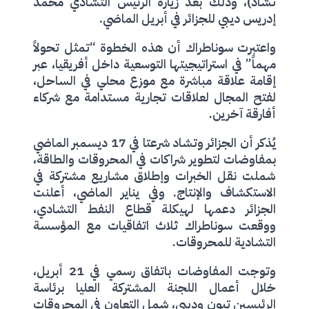
تشاد)، وذلك بعد زيارة الرئيس التشادي محمد
إدريس ديبي للجزائر في أبريل الماضي.
واعتبرت سوناطراك أن هذه الخطوة “تمثل تحولاً
مهماً” في استراتيجيتها التوسعية داخل أفريقيا، عبر
إقامة علاقة مباشرة مع موزع محلي في الساحل،
لفتح المجال لعلاقات تجارية مستدامة مع شركاء
أفارقة آخرين.
يُذكر أن الجزائر وتشاد شرعتا في 17 ديسمبر الماضي
بمفاوضات لتطوير شراكات في المحروقات والطاقة،
شملت نقل الخبرات وإطلاق مشاريع مشتركة في
الاستكشاف والإنتاج. وفي يناير الماضي، أعلنت
الجزائر دعمها لهيكلة قطاع النفط التشادي،
ووقعت سوناطراك ثلاث اتفاقيات مع المؤسسة
التشادية للمحروقات.
وتوجت المفاوضات باتفاق رسمي في 21 أبريل،
خلال أعمال اللجنة المشتركة العليا برئاسة
الرئيسين تبون وديبي، شمل التعاون في المحروقات