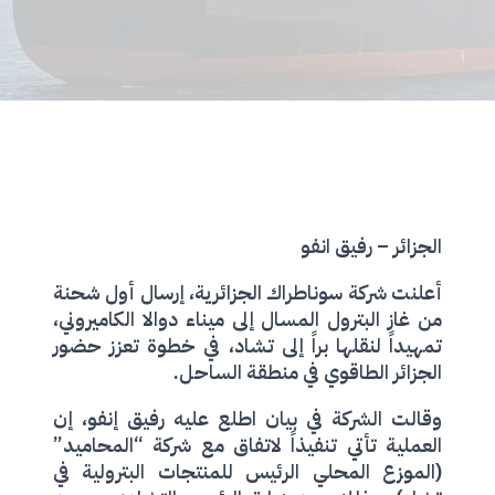
الجزائر – رفيق انفو
أعلنت شركة سوناطراك الجزائرية، إرسال أول شحنة
من غاز البترول المسال إلى ميناء دوالا الكاميروني،
تمهيداً لنقلها براً إلى تشاد، في خطوة تعزز حضور
الجزائر الطاقوي في منطقة الساحل.
وقالت الشركة في بيان اطلع عليه رفيق إنفو، إن
العملية تأتي تنفيذاً لاتفاق مع شركة “المحاميد”
(الموزع المحلي الرئيس للمنتجات البترولية في