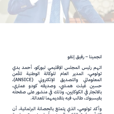
انجمينا – رفيق إنفو
اتهم رئيس المجلس الإقليمي لبوركو، أحمد بدي
تولومي، المدير العام للوكالة الوطنية للأمن
المعلوماتي والتصديق الإلكتروني (ANSICE)،
حسين غيلت همشي، وصديقه كودو عماري،
بالاتجار في الكوكايين، وذلك في منشور على صفحته
بفيسبوك، طالب فيه بتقديمهما للعدالة.
وأكد تولومي، الذي يتمتع بالحصانة البرلمانية، أن