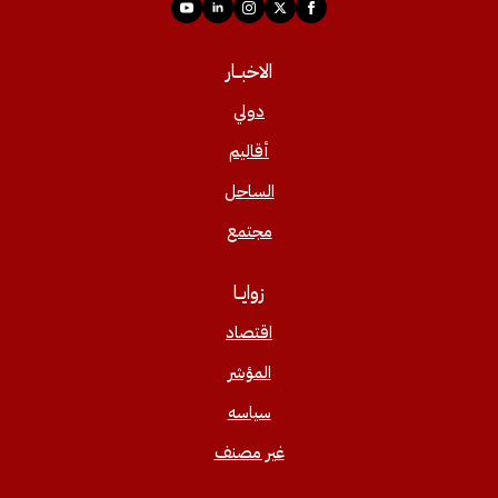
الاخبــار
دولي
أقاليم
الساحل
مجتمع
زوايــا
اقتصاد
المؤشر
سياسه
غير مصنف