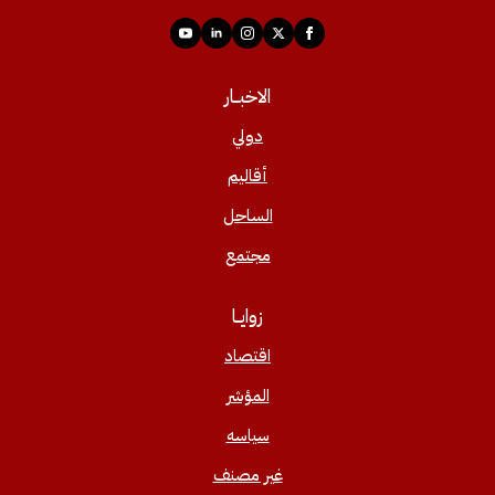
الاخبــار
دولي
أقاليم
الساحل
مجتمع
زوايــا
اقتصاد
المؤشر
سياسه
غير مصنف