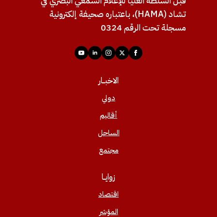
قبل السلطة العليا للإعلام السمعي البصري في
تشاد (HAMA)، باعتباره صحيفة إلكترونية
مسجلة تحت الرقم 0324
الاخبــار
دولي
أقاليم
الساحل
مجتمع
زوايــا
اقتصاد
المؤشر