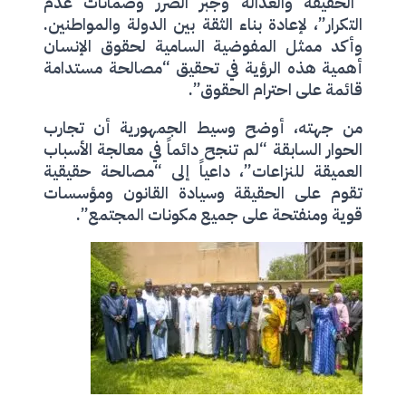
“الحقيقة والعدالة وجبر الضرر وضمانات عدم
التكرار”، لإعادة بناء الثقة بين الدولة والمواطنين.
وأكد ممثل المفوضية السامية لحقوق الإنسان
أهمية هذه الرؤية في تحقيق “مصالحة مستدامة
قائمة على احترام الحقوق”.
من جهته، أوضح وسيط الجمهورية أن تجارب
الحوار السابقة “لم تنجح دائماً في معالجة الأسباب
العميقة للنزاعات”، داعياً إلى “مصالحة حقيقية
تقوم على الحقيقة وسيادة القانون ومؤسسات
قوية ومنفتحة على جميع مكونات المجتمع”.