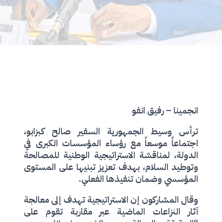
انجمينا – رفيق انفو
ترأس وسيط الجمهورية السفير صالح كبزابو،
اجتماعاً موسعاً مع رؤساء المؤسسات الكبرى في
الدولة، لمناقشة الاستراتيجية الوطنية للمصالحة
وتوطيد السلام، بهدف تعزيز تبنيها على المستوى
المؤسسي وضمان تنفيذها الفعلي.
وقال المشاركون إن الاستراتيجية تهدف إلى معالجة
آثار النزاعات الماضية عبر مقاربة تقوم على