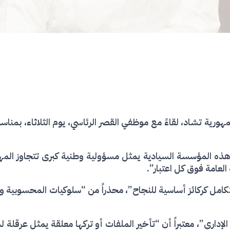
ذه المؤسسة السيادية يمثل مسؤولية وطنية كبرى تتجاوز المهام ا
عامة فوق كل اعتبار”.
التكامل كركائز أساسية للنجاح”، محذراً من “سلوكيات المحسوبية 
داري”، معتبراً أن “تأخير الملفات أو تركها معلقة يمثل عرقلة لم