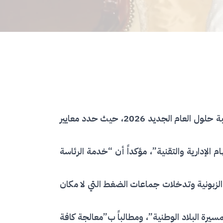
ترأس المشير محمد إدريس ديبي إتنو، رئيس جمهورية تشاد، لقاءً مع موظفي القصر الرئاسي، يوم الثلاثاء، بمناسبة حلول العام الجديد 2026، حيث حدد معايير
لإدارية والتقنية”، مؤكداً أن “خدمة الرئاسة
والزبونية وتدخلات جماعات الضغط التي لا مكان
سيرة البلاد الوطنية”، ومطالباً ب”معالجة كافة