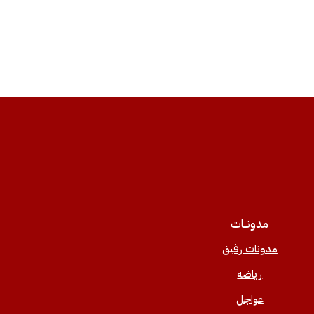
مدونــات
مدونات رفيق
رياضه
عواجل