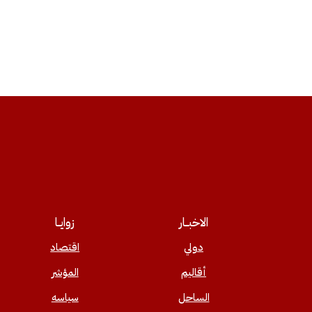
الاخبــار
زوايــا
دولي
اقتصاد
أقاليم
المؤشر
الساحل
سياسه