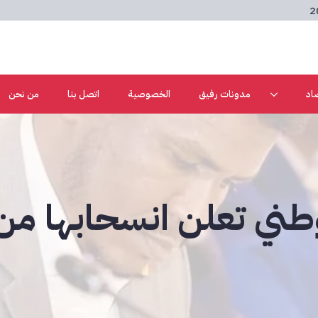
اد
مدونات رفيق
الخصوصية
اتصل بنا
من نحن
طني تعلن انسحابها من 