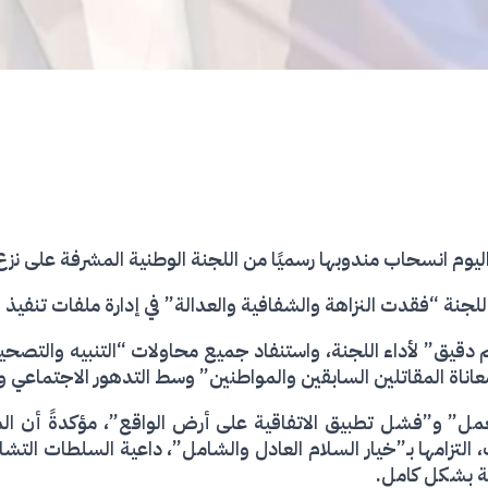
جنة “فقدت النزاهة والشفافية والعدالة” في إدارة ملفات تنفيذ اتفا
م دقيق” لأداء اللجنة، واستنفاد جميع محاولات “التنبيه والتص
معاناة المقاتلين السابقين والمواطنين” وسط التدهور الاجتماعي و
مل” و”فشل تطبيق الاتفاقية على أرض الواقع”، مؤكدةً أن الم
لتزامها بـ”خيار السلام العادل والشامل”، داعية السلطات التشا
حة بشكل كامل.