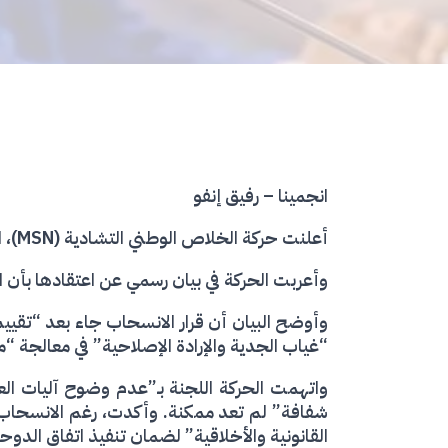
انجمينا – رفيق إنفو
أعلنت حركة الخلاص الوطني التشادية (MSN)، اليوم انسحاب مندوبها رسميًا من اللجنة الوطنية المشرفة على نزع السلاح والتسريح وإعادة الإدماج (DDR).
وأعربت الحركة في بيان رسمي عن اعتقادها بأن الل
وأوضح البيان أن قرار الانسحاب جاء بعد “تقيي
“غياب الجدية والإرادة الإصلاحية” في معالجة “
واتهمت الحركة اللجنة بـ”عدم وضوح آليات الع
شفافة” لم تعد ممكنة. وأكدت، رغم الانسحاب، ا
القانونية والأخلاقية” لضمان تنفيذ اتفاق الدو