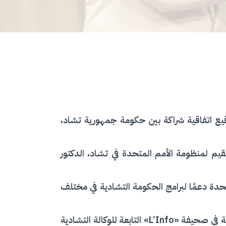
ة الإعلام السمعي والبصري (ONAMA) يوم الخميس 25 يونيو 2026 مراسم توقيع اتفاقية شراكة بين حكومة جمهورية تشاد،
يم لمنظومة الأمم المتحدة في تشاد، الدكتور
متحدة دعمًا لبرامج الحكومة التشادية في مختلف
وتنص الاتفاقية على إطلاق برنامج شهري عبر التلفزيون الوطني وإذاعة تشاد، إضافة إلى تخصيص صفحة إعلامية في صحيفة «L’Info» التابعة للوكالة التشادية