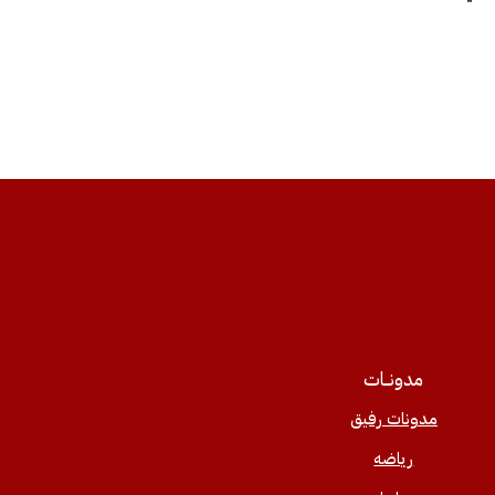
مدونــات
مدونات رفيق
رياضه