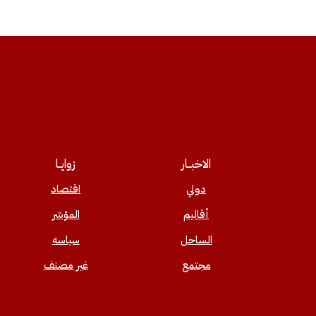
الاخبــار
زوايــا
دولي
اقتصاد
أقاليم
المؤشر
الساحل
سياسه
مجتمع
غير مصنف