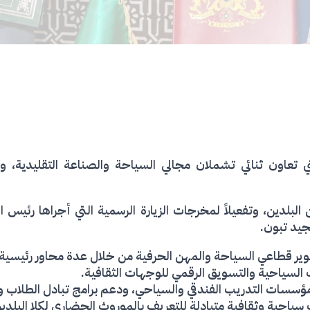
يتي تعاون ثنائي تشملان مجالي السياحة والصناعة التقليدية، 
ين البلدين، وتفعيلاً لمخرجات الزيارة الرسمية التي أجراها رئيس
جيد تبون.
وير قطاعي السياحة والمهن الحرفية من خلال عدة محاور رئيسية:
ت السياحية والتسويق الرقمي للوجهات الثقافية.
 مؤسسات التدريب الفندقي والسياحي، ودعم برامج تبادل الطلاب وا
سياحية وثقافية متبادلة للتعريف بالموروث الحضاري لكلا البلدين