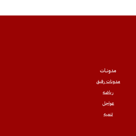
مدونــات
مدونات رفيق
رياضه
عواجل
تنميه