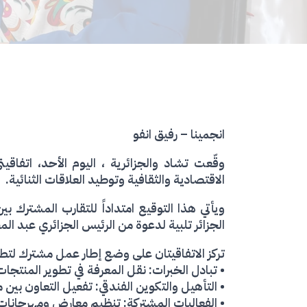
انجمينا – رفيق انفو
وقّعت تشاد والجزائرية ، اليوم الأحد، اتفاق
الاقتصادية والثقافية وتوطيد العلاقات الثنائية.
ويأتي هذا التوقيع امتداداً للتقارب المشترك ب
الجزائر تلبية لدعوة من الرئيس الجزائري عبد الم
تركز الاتفاقيتان على وضع إطار عمل مشترك لتط
• تبادل الخبرات: نقل المعرفة في تطوير المنتجا
• التأهيل والتكوين الفندقي: تفعيل التعاون بين
• الفعاليات المشتركة: تنظيم معارض ومهرجانات 