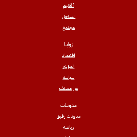
أقاليم
الساحل
مجتمع
زوايــا
اقتصاد
المؤشر
سياسه
غير مصنف
مدونــات
مدونات رفيق
رياضه