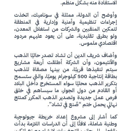
الاستفادة منه بشكل منظم.
وأوضح أن الدولة، ممثلة في سوناميك، اتخذت
إجراءات تنظيمية وأمنية وإدارية في المنطقة
لتمكين المنقبين والشركات من استغلال المعدن،
ولو بطرق تقليدية، على أن يعود عليهم مردود
اقتصادي ملموس.
وأضاف شريف الدين أن تشاد تصدر حاليًا الذهب
والأنتيمون، وأن الشركة أطلقت أربعة مشاريع
سيتم تنفيذها قريبًا، من بينها مصفاة للذهب
بطاقة إنتاجية 500 كيلوجرام يوميًا، والتي ستسمح
بتكرير الذهب محليًا سواء المستخرج داخل البلاد
أو القادم من دول الجوار، ما سيساهم في خلق
فرص عمل جديدة وتصدير الذهب المكرر كمنتج
نهائي يحمل ختم “صُنع في تشاد”.
كما أشار إلى مشروع إعداد خريطة جيولوجية
وطنية شاملة، لافتًا إلى أن الدراسات اللازمة بدأت
بالفعل، إلى جانب التحضيرات لإنشاء مصنع لتكرير