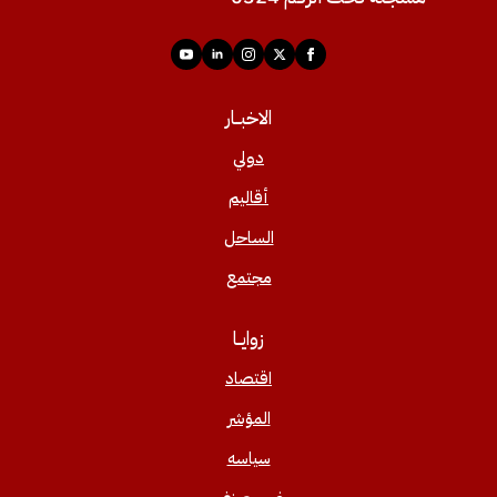
الاخبــار
دولي
أقاليم
الساحل
مجتمع
زوايــا
اقتصاد
المؤشر
سياسه