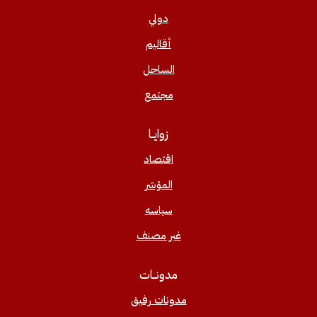
دولي
أقاليم
الساحل
مجتمع
زوايــا
اقتصاد
المؤشر
سياسه
غير مصنف
مدونــات
مدونات رفيق