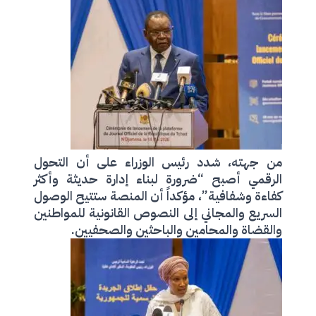
من جهته، شدد رئيس الوزراء على أن التحول
الرقمي أصبح “ضرورة لبناء إدارة حديثة وأكثر
كفاءة وشفافية”، مؤكداً أن المنصة ستتيح الوصول
السريع والمجاني إلى النصوص القانونية للمواطنين
والقضاة والمحامين والباحثين والصحفيين.