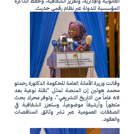
القانونية والإدارية، وتعزيز الشفافية، وحفظ الذاكرة
المؤسسية للدولة عبر نظام رقمي حديث.
وقالت وزيرة الأمانة العامة للحكومة الدكتورة رحمتو
محمد هوتين إن المنصة تمثل “نقلة نوعية بعد
68 عاماً من التاريخ التشريعي”، وتوفر محرك بحث
متطوراً وأرشيفاً موضوعياً، وستعزز الشفافية في
الصفقات العمومية عبر نشر وثائق المناقصات
والعقود.