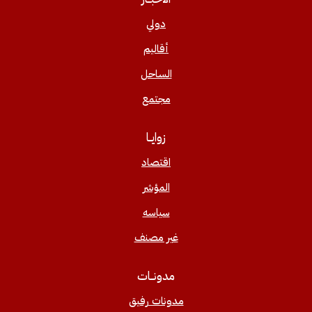
دولي
أقاليم
الساحل
مجتمع
زوايــا
اقتصاد
المؤشر
سياسه
غير مصنف
مدونــات
مدونات رفيق