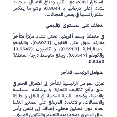
الاستقرار الاقتصادي الكلي ومناخ الأعمال، سجلت
تشاد أعلى درجاتها بـ 0.8044، وهو ما يعكس
استقراراً نسبياً في بعض المجالات.
التخلف على المستوى الإقليمي
في منطقة وسط أفريقيا، تحتل تشاد مركزاً متأخراً
مقارنة بدول مثل الغابون (0.6021)، والكونغو
الديمقراطية (0.5987)، والكاميرون (0.5547)،
والكونغو (0.5547). ويبلغ متوسط درجة المنطقة
0.5163.
العوامل الرئيسية للتأخر
تعزى العوامل الرئيسية للتأخر إلى الانعزال الجغرافي
الذي يرفع تكاليف التجارة، والهشاشة السياسية
والأمنية، وضعف البنية التحتية في النقل والطاقة
والاتصالات، والاعتماد المرتفع على تصدير النفط
الخام دون تصنيع محلي، إضافة إلى نقص رأس
المال البشري ومحدودية التعليم والتكوين المهني.