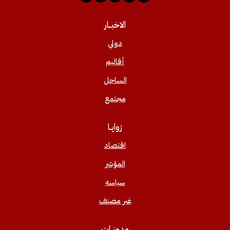
الاخبــار
دولي
أقاليم
الساحل
مجتمع
زوايــا
اقتصاد
المؤشر
سياسه
غير مصنف
مدونــات