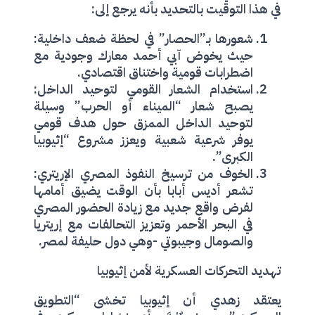
في هذا التوقيت بالتحديد بأنه يرجع إلى:
شعورها بـ”الحصار” في لحظة ضعف داخلية:
حيث يخوض آبي أحمد معارك وجودية مع
اضطرابات قومية واختناق اقتصادي.
استخدام الشعار القومي لتوحيد الداخل:
يصبح شعار “الميناء أو الحرب” وسيلة
لتوحيد الداخل الممزق حول هدف قومي
يوفر شرعية شعبية ويعزز مشروع “إثيوبيا
الكبرى”.
الخوف من ترسيخ النفوذ المصري الإريتري:
تشعر أديس أبابا بأن الوقت يضيق أمامها
لفرض واقع جديد مع زيادة الحضور المصري
في البحر الأحمر وتعزيز التحالفات مع إريتريا
والصومال وجيبوتي -وهي دول حليفة لمصر.
تهديد التحركات العسكرية لأمن إثيوبيا
يعتقد زهدي أن إثيوبيا تخشى “التطويق