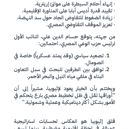
· إنهاء أحلام السيطرة على موانئ إريترية.
· تقييد قدرة أديس أبابا على المناورة الإقليمية.
· زيادة الضغوط للتفاوض الجاد حول سد النهضة.
· تعزيز الموقف التفاوضي المصري.
من جهته، يتوقع حسام الدين علي، النائب الأول
لرئيس حزب الوعي المصري، احتمالين:
تصعيد سياسي (وقد يمتد عسكرياً) خاصة في
الصومال.
توافق بين الطرفين للبحث في سبل التعاون
البناء في ملفي مياه النيل والبحر الأحمر.
ويختتم بأن الخيار يعود لإثيوبيا، مشيراً إلى أن
“أوراقها تقل في ظل تخطيط مصري بارع يتحكم في
الأمور بشكل أكثر ديناميكية وعملية وشمولية.”
قلق إثيوبيا هو انعكاس لحسابات استراتيجية
عميقة في لحظة إقليمية مضطربة. بينما تسعى