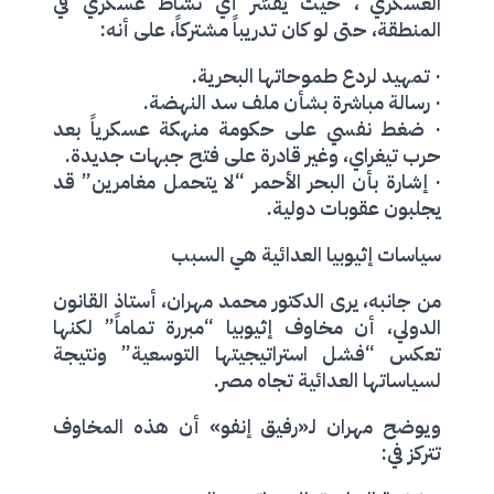
العسكري”، حيث يٌفسَّر أي نشاط عسكري في
المنطقة، حتى لو كان تدريباً مشتركاً، على أنه:
· تمهيد لردع طموحاتها البحرية.
· رسالة مباشرة بشأن ملف سد النهضة.
· ضغط نفسي على حكومة منهكة عسكرياً بعد
حرب تيغراي، وغير قادرة على فتح جبهات جديدة.
· إشارة بأن البحر الأحمر “لا يتحمل مغامرين” قد
يجلبون عقوبات دولية.
سياسات إثيوبيا العدائية هي السبب
من جانبه، يرى الدكتور محمد مهران، أستاذ القانون
الدولي، أن مخاوف إثيوبيا “مبررة تماماً” لكنها
تعكس “فشل استراتيجيتها التوسعية” ونتيجة
لسياساتها العدائية تجاه مصر.
ويوضح مهران لـ«رفيق إنفو» أن هذه المخاوف
تتركز في: