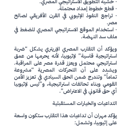
· خشية التطويق الاستراتيجي المصري.
· قطع خطوط إمداد محتملة.
· تراجع النفوذ الإثيوبي في القرن الأفريقي لصالح
مصر.
· استخدام الموقع الاستراتيجي المصري للضغط في
ملف سد النهضة.
ويؤكد أن التقارب المصري الإريتري يشكل “ضربة
استراتيجية قاسية” لإثيوبيا، لأنه يحرمها من عمق
استراتيجي محتمل ويعزز قدرة مصر على المراقبة.
ويشدد على أن التحركات المصرية “مشروعة
تماماً” وتندرج ضمن الحق السيادي في تعزيز الأمن
القومي وبناء تحالفات استراتيجية، و”ليس لإثيوبيا
أي حق قانوني في الاعتراض”.
التداعيات والخيارات المستقبلية
يؤكد مهران أن تداعيات هذا التقارب ستكون واسعة
على إثيوبيا، وتشمل: