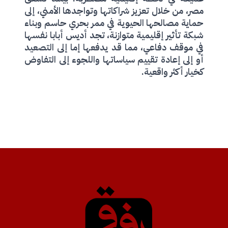
مصر، من خلال تعزيز شراكاتها وتواجدها الأمني، إلى
حماية مصالحها الحيوية في ممر بحري حاسم وبناء
شبكة تأثير إقليمية متوازنة، تجد أديس أبابا نفسها
في موقف دفاعي، مما قد يدفعها إما إلى التصعيد
أو إلى إعادة تقييم سياساتها واللجوء إلى التفاوض
كخيار أكثر واقعية.