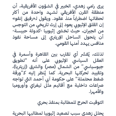
يرى رامي زهدي، الخبير في الشؤون الأفريقية، أن
منطقة القرن الأفريقي تشهد واحدة من أكثر
لحظاتها اضطراباً منذ عقود. ويقول لـ«رفيق إنفو»
إن القلق الإثيوبي يعود إلى إرث تاريخي من التوجس
من الجيران، حيث تخشى إثيوبيا -كدولة حبيسة-
أن يتحول الساحل الإريتري إلى مساحة نفوذ
منافس يهدد أمنها القومي.
لذلك، يُفسَّر أي تقارب بين القاهرة وأسمرة في
العقل السياسي الإثيوبي على أنه “تطويق
جيوسياسي” من الشمال (مصر) والشرق (إريتريا)،
وتقييد لحركتها البحرية. كما يُنظر إليه كـ”ورقة
ضغط محتملة” على حكومة آبي أحمد التي تواجه
صراعات داخلية مع أقاليم مثل تيغراي وأوروميا
والأمهرا.
التوقيت الحرج للمطالبة بمنفذ بحري
يحلل زهدي سبب تصعيد إثيوبيا لمطالبها البحرية