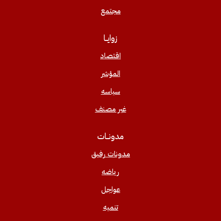
مجتمع
زوايــا
اقتصاد
المؤشر
سياسه
غير مصنف
مدونــات
مدونات رفيق
رياضه
عواجل
تنميه