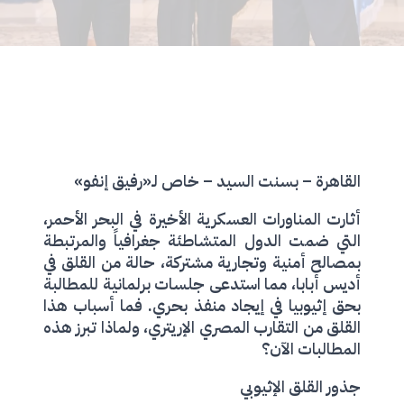
القاهرة – بسنت السيد – خاص لـ«رفيق إنفو»
أثارت المناورات العسكرية الأخيرة في البحر الأحمر،
التي ضمت الدول المتشاطئة جغرافياً والمرتبطة
بمصالح أمنية وتجارية مشتركة، حالة من القلق في
أديس أبابا، مما استدعى جلسات برلمانية للمطالبة
بحق إثيوبيا في إيجاد منفذ بحري. فما أسباب هذا
القلق من التقارب المصري الإريتري، ولماذا تبرز هذه
المطالبات الآن؟
جذور القلق الإثيوبي