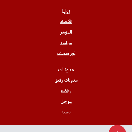
زوايــا
اقتصاد
المؤشر
سياسه
غير مصنف
مدونــات
مدونات رفيق
رياضه
عواجل
تنميه