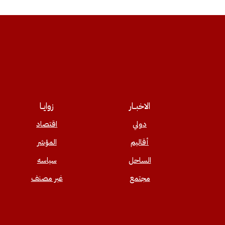
الاخبــار
زوايــا
دولي
اقتصاد
أقاليم
المؤشر
الساحل
سياسه
مجتمع
غير مصنف