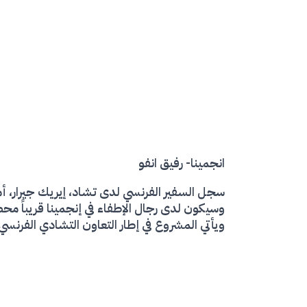
انجمينا- رفيق انفو
سجل السفير الفرنسي لدى تشاد، إيريك جيرار، أمس
وسيكون لدى رجال الإطفاء في إنجمينا قريباً م
ويأتي المشروع في إطار التعاون التشادي الفرنسي، بقيمة 527 مليون ف