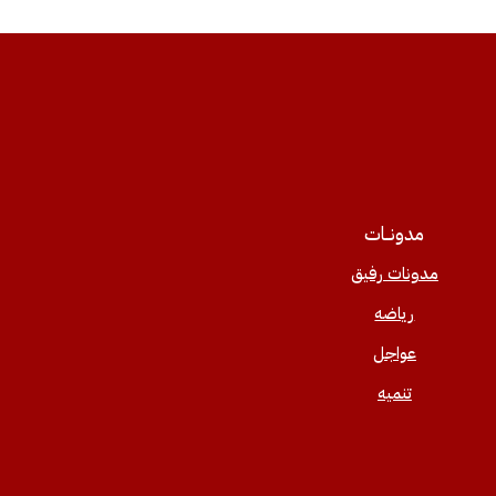
مدونــات
مدونات رفيق
رياضه
عواجل
تنميه