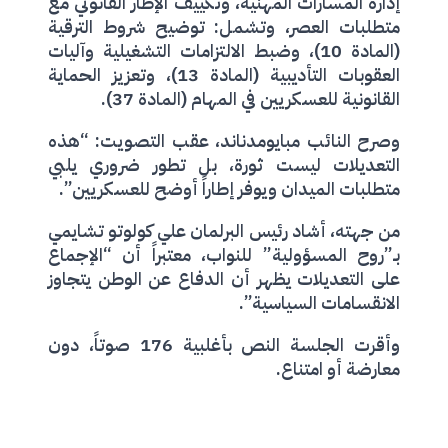
إدارة المسارات المهنية، وتكييف الإطار القانوني مع
متطلبات العصر، وتشمل: توضيح شروط الترقية
(المادة 10)، وضبط الالتزامات التشغيلية وآليات
العقوبات التأديبية (المادة 13)، وتعزيز الحماية
القانونية للعسكريين في المهام (المادة 37).
وصرح النائب مبايومدناند، عقب التصويت: “هذه
التعديلات ليست ثورة، بل تطور ضروري يلبي
متطلبات الميدان ويوفر إطاراً أوضح للعسكريين”.
من جهته، أشاد رئيس البرلمان علي كولوتو تشايمي
بـ”روح المسؤولية” للنواب، معتبراً أن “الإجماع
على التعديلات يظهر أن الدفاع عن الوطن يتجاوز
الانقسامات السياسية”.
وأقرت الجلسة النص بأغلبية 176 صوتاً، دون
معارضة أو امتناع.