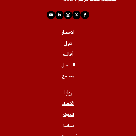
الاخبــار
دولي
أقاليم
الساحل
مجتمع
زوايــا
اقتصاد
المؤشر
سياسه