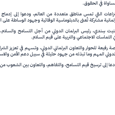
مساواة في الحقوق.
لنزاعات التي تمس مناطق متعددة من العالم، ودعوا إلى إدماج
انية مشتركة تُعنى بالدبلوماسية الوقائية وجهود الوساطة على ال
بينيت سِندي، رئيس البرلمان الدولي من أجل التسامح والسلام، 
ي التماسك الاجتماعي والتربية على قيم السلام.
رفيعة للحوار والتعاون البرلماني الدولي، وتسهم في تعزيز الش
ولي المهم وما تبذله من جهود حثيثة في سبيل دعم الأمن والاستقر
دعا إلى ترسيخ قيم التسامح، والتفاهم، والتعاون بين الشعوب من أج