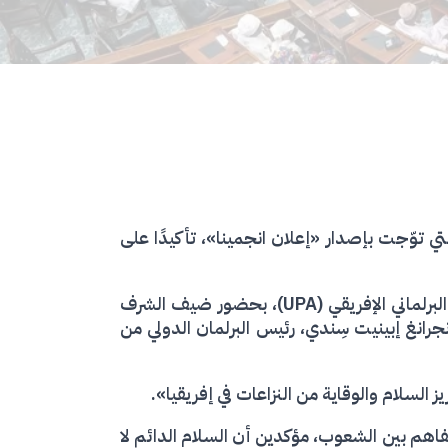
ي توّجت بإصدار «إعلان انجمينا»، تأكيدًا على
ترأس الجلسة الافتتاحية علي كولوتو شيمي ، رئيس الجمعية الوطنية التشادية ورئيس اللجنة التنفيذية للاتحاد البرلماني الإفريقي (UPA)، بحضور ضيف الشرف
نغ إبينيت سِندي، رئيس البرلمان الدولي من
اهم بين الشعوب، مؤكدين أن السلام الدائم لا