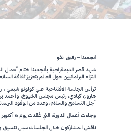
انجمينا – رفيق انفو
شهد قصر الديمقراطية بأنجمينا ختام أعمال الدو
التزام البرلمانيين حول العالم بتعزيز ثقافة السل
هارون كبادي، رئيس مجلس الشيوخ، وأحمد بن م
أجل التسامح والسلام، وعدد من الوفود البرلمان
وجاءت أعمال الدورة، التي عُقدت يوم 6 أكتوبر 2025 تحت الموضوع الرئيسي: «دور الدبلوماسية البرلمانية في تعزيز السلام والوقاية من النزاعات في إفريقيا».
ناقش المشاركون خلال الجلسات سبل تنسيق وتعزي