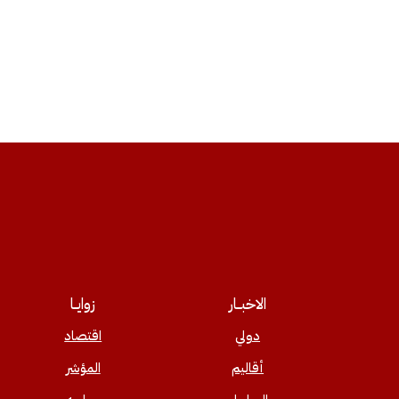
الاخبــار
زوايــا
دولي
اقتصاد
أقاليم
المؤشر