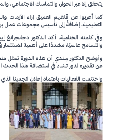
يتحقق إلا عبر الحوار، والتماسك الاجتماعي، وال
كما أعربوا عن قلقهم العميق إزاء الأزمات وا
التعليمية، إضافةً إلى تأسيس مجموعات عمل برلم
وفي كلمته الختامية، أكد الدكتور دجانجرانغ إ
والتسامح عالميًا، مشددًا على أهمية الاستثمار ف
وأوضح الدكتور سِندي أن هذه الدورة تمثل منصة 
عن تقديره لدور تشاد في استضافة هذا الحدث الد
واختتمت الفعاليات باعتماد إعلان انجمينا الذي 