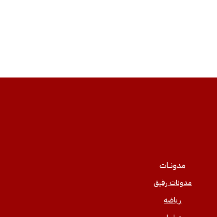
مدونــات
مدونات رفيق
رياضه