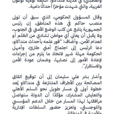
والغامباي) في مدينة منداكاو، التابعة لولاية لوغون
الغربية، والتي شهدت مؤخرًا أحداثًا دامية.
وقال المسؤول الحكومي، الذي سبق أن تولى
منصب حاكم في هذه المناطق، إن رئيس
الجمهورية يتابع عن كثب الوضع الأمني في الجنوب،
ولا يقبل أن يعاني أي مواطن تشادي من الظلم أو
انعدام الأمن. وأضاف: “فور علمه بأحداث منداكاو،
دعا الرئيس إلى اجتماع أمني طارئ، وأمهل
الحكومة مهلة شهر لاتخاذ ما يلزم من إجراءات
لإعادة الأمور إلى نصابها، وضمان عودة الأمن
والاستقرار”.
وأشار بشر علي سليمان إلى أن توقيع اتفاق
المصالحة بين الأطراف المتنازعة في منداكاو يُعد
خطوة أولى في مسار طويل نحو السلم الأهلي
والتعايش المشترك، مؤكدًا أن الدولة ستواصل
مرافقتها لهذا المسار من خلال الدعم المؤسسي
واللوجستي، وتعزيز حضور السلطات الإدارية
والأمنية في المنطقة.