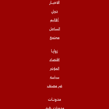
الاخبــار
دولي
أقاليم
الساحل
مجتمع
زوايــا
اقتصاد
المؤشر
سياسه
غير مصنف
مدونــات
مدونات رفيق