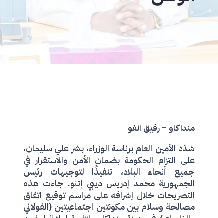
منداكاو – رفيق انفو
شدّد الأمين العام برئاسة الوزراء، بشر علي سليمان،
على التزام الحكومة بضمان الأمن والاستقرار في
جميع أنحاء البلاد، تنفيذًا لتوجيهات رئيس
الجمهورية محمد إدريس ديبي إتنو. جاءت هذه
التصريحات خلال إشرافه على مراسم توقيع اتفاق
مصالحة وسلام بين مكونتين اجتماعيتين (الفولاني