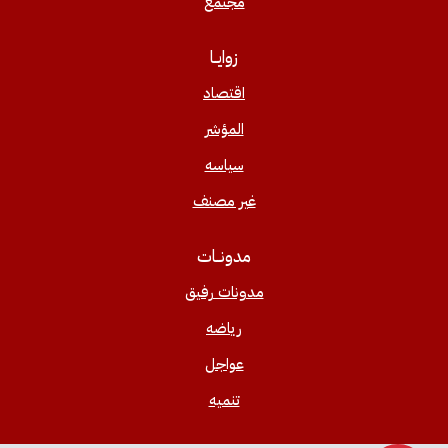
مجتمع
زوايــا
اقتصاد
المؤشر
سياسه
غير مصنف
مدونــات
مدونات رفيق
رياضه
عواجل
تنميه