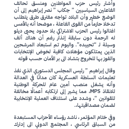
وأشار رئيس حزب المواطنين ومنسق تحالف
الفاعلين السياسيين ” جكاب ” نصر إبراهيم إلى أن
الوضع خطير وأن البلاد تواجه مفترق طرق يتطلب
تدخلا حازماً من القوى الفاعلة ، موضحا أنه بالأمس
اغتالوا رئيس الحزب الاشتراكي بلا حدود يحيى ديلو
له الرحمة دون سابقة إنذار رغم أن هناك ألف
وسيلة لـ “تحييده”. واليوم تم استبعاد المرشحين
الذين يمتلكون مؤهلات كافية لخوض الإنتخابات
والفوز بها للخروج بتشاد الى بر الأمان حسب قوله
وقال إبراهيم ” رئيس المجلس الدستوري الذي نفذ
تعليمات السلطة العسكرية كان مدانًا في العدالة
وأنه يشغل منصب أمين عام للحركة الوطنية
للانقاذ MPS، مما يشير إلى ارتكابه أعمالًا مخالفة
للقوانين “، وشدد على استئناف العملية الإنتخابية
لضمان مصداقيتها،.
وفي ختام المؤتمر ، ناشد رؤساء الأحزاب المستبعدة
من السباق الرئاسي ، المجتمع الدولي الى إدارك