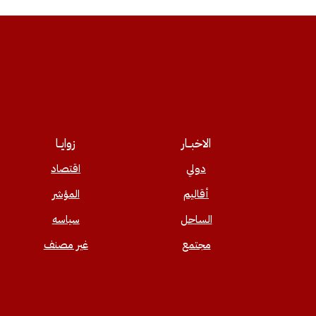
الاخبــار
زوايــا
دولي
اقتصاد
أقاليم
المؤشر
الساحل
سياسه
مجتمع
غير مصنف