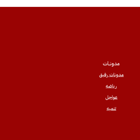
مدونــات
مدونات رفيق
رياضه
عواجل
تنميه