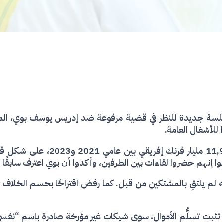
ت المحكمة في انجمينا يوم 7 مايو 2025 جلسة جديدة للنظر في قضية مرفوعة ضد إدري
يتهم عبود ، إدريس بوي بالحصول ع
نهم حضروا لقاءات بين الطرفين، وأكدوا أن بوي اعترف سابقًا بت
 لم يلتقِ بالمشتكين من قبل. كما رفض اقتراحًا بحسم الخلاف ع
 تثبت تسلُّم الأموال، سوى شيكات غير مؤرخة صادرة باسم “نفسي