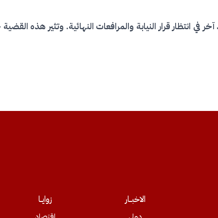
آخر في انتظار قرار النيابة والمرافعات النهائية. وتثير هذه الق
الاخبــار
زوايــا
دولي
اقتصاد