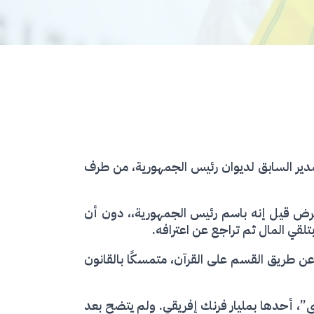
س يوسف بوي، المدير السابق لديوان رئيس الجمهورية، من طرف
لى مبلغ 11,9 مليار فرنك إفريقي بين عامي 2021 و2023، على شكل قرض قيل إنه باسم رئيس الجمهورية،، دون أن
لقي المال ثم تراجع عن اعترافه.
ن طريق القسم على القرآن، متمسكًا بالقانون
”، أحدها بمليار فرنك إفريقي. ولم يتضح بعد